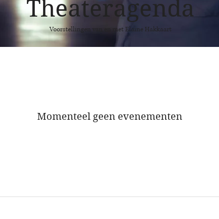
Theateragenda
Voorstellingen van en met Elaine Hakkaart
Momenteel geen evenementen