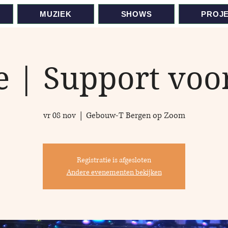
MUZIEK
SHOWS
PROJ
e | Support voo
vr 08 nov
  |  
Gebouw-T Bergen op Zoom
Registratie is afgesloten
Andere evenementen bekijken