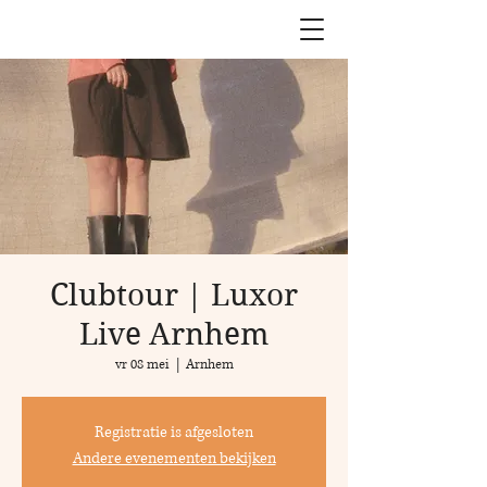
Clubtour | Luxor
Live Arnhem
vr 08 mei
  |  
Arnhem
Registratie is afgesloten
Andere evenementen bekijken